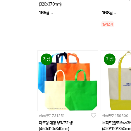
(320x370mm)
165
168
~
~
원
원
칼라인쇄
기성
기성
상품번호
731251
상품번호
159300
마트형,대형 부직포가방
부직포(옐로우ws35
(450x110x340mm)
(420*110*350mm