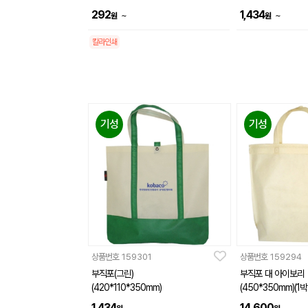
292
1,434
~
~
원
원
칼라인쇄
기성
기성
상품번호
159301
상품번호
159294
부직포(그린)
부직포 대 아이보리
(420*110*350mm)
(450*350mm)(1박
1,434
14,600