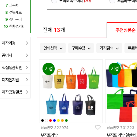
부직포 복주머니
(20)
초음파 부직
7
파우치
8
선물세트
9
장바구니
10
친환경가방
전체
13
개
추천상품순
제작과정
인쇄선택
구매수량
가격검색
무료
증명서
직접생산확인
기성
기성
디자인지원
제작공정앨범
상품번호
322974
상품번호
731223
부직포가방
부직포 가방 일반형