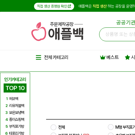
애플백은
직접 생산
하는 공장을 운영하
직접 생산 증명원 확인
공공기관
주문제작공장
베스트
시
전체 카테고리
인기카테고리
TOP 10
1
에코백
2
리유저블백
3
보온보냉백
4
종이쇼핑백
5
부직포가방
전체
M형 부직포
6
타포린가방