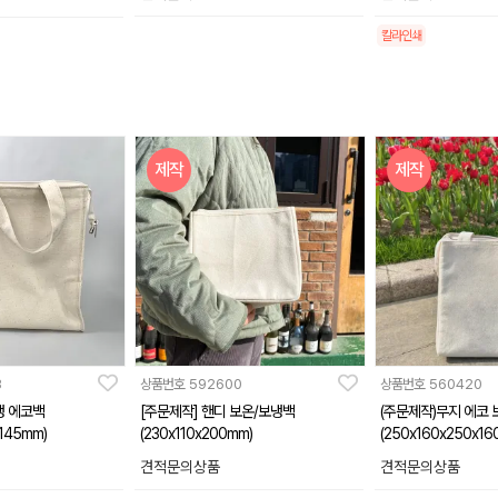
칼라인쇄
제작
제작
3
상품번호
592600
상품번호
560420
냉 에코백
[주문제작] 핸디 보온/보냉백
(주문제작)무지 에코
x145mm)
(230x110x200mm)
(250x160x250x16
견적문의상품
견적문의상품