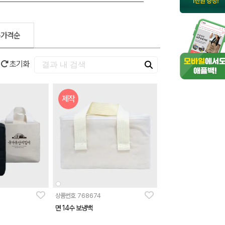
은가격순
초기화
제작
상품번호
768674
면 14수 보냉백