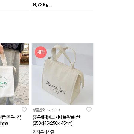
8,729
~
원
제작
상품번호
377019
냉백(주문제작)
(주문제작)에코 지퍼 보온/보냉백
0mm)
(250x145x250x145mm)
견적문의상품