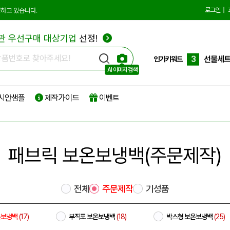
10
더스트
로그인
|
하고 있습니다.
1
에코백
관 우선구매 대상기업
선정!
2
종이쇼
3
선물세
인기키워드
AI 이미지 검색
4
부직포
시안샘플
제작가이드
이벤트
5
타포린
6
리유저
7
파우치
패브릭 보온보냉백(주문제작)
8
보온보
9
친환경
전체
주문제작
기성품
10
더스트
1
에코백
온보냉백
(17)
부직포 보온보냉백
(18)
박스형 보온보냉백
(25)