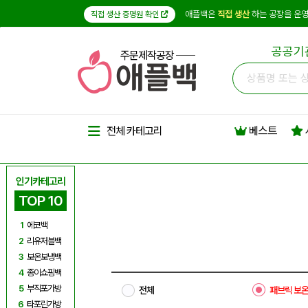
애플백은
직접 생산
하는 공장을 운영
직접 생산 증명원 확인
공공기
주문제작공장
베스트
전체 카테고리
인기카테고리
TOP 10
1
에코백
2
리유저블백
3
보온보냉백
4
종이쇼핑백
5
부직포가방
전체
패브릭 보
6
타포린가방