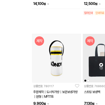
14,100
12,500
~
~
원
원
칼라인쇄
인쇄무료
제작
제작
상품번호
780117
상품번호
76866
주문제작｜도시락가방｜보온보냉가방
스트링 보냉백
｜원형｜MF1118
9,900
7,130
~
~
원
원