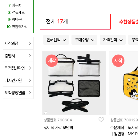
7
파우치
8
선물세트
9
장바구니
전체
17
개
추천상품
10
친환경가방
인쇄선택
구매수량
가격검색
무
제작과정
증명서
제작
제작
직접생산확인
디자인지원
제작공정앨범
상품번호
768684
상품번호
780129
접이식 사각 보냉백
주문제작｜도시락
｜앞면형｜MF112