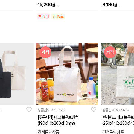
15,200
8,190
~
~
원
원
칼라인쇄
인쇄무료
제작
제작
0
상품번호
377779
상품번호
595410
[주문제작] 에코 보온보냉백
런치박스 에코 보온보
(190x110x260x110mm)
(250x140x250x14
견적문의상품
견적문의상품