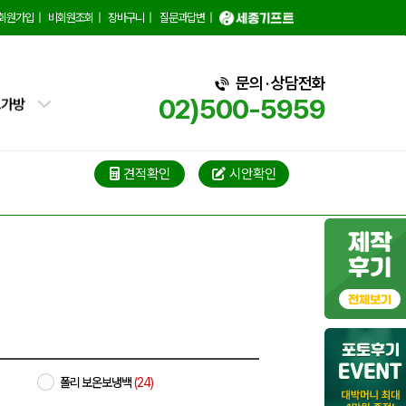
백
회원가입
|
비회원조회
|
장바구니
|
질문과답변
|
핑백
문의 · 상담전화
02)500-5959
트가방
가방
가방
견적확인
시안확인
블백
냉백
가방
백
폴리 보온보냉백
(24)