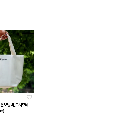
5
 보온보냉백_드시모네
m)