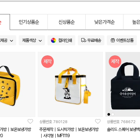
순
인기상품순
신상품순
낮은가격순
높
료제공
제품색상
컬러인쇄
무료배송
이벤트상품
제작
제작
상품번호
780128
상품번호
768672
가방｜보온보냉가방
주문제작｜도시락가방｜보온보냉가방
솔리드 스퀘어 보냉백
0
｜사각형｜MF1119