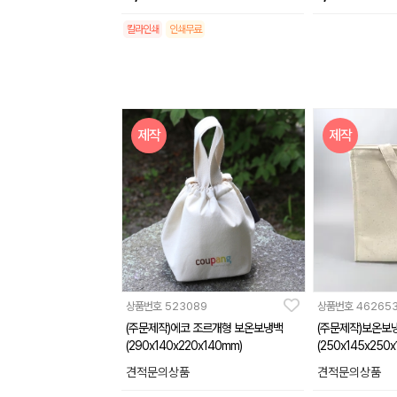
칼라인쇄
인쇄무료
제작
제작
상품번호
523089
상품번호
46265
(주문제작)에코 조르개형 보온보냉백
(주문제작)보온보
(290x140x220x140mm)
(250x145x250
견적문의상품
견적문의상품