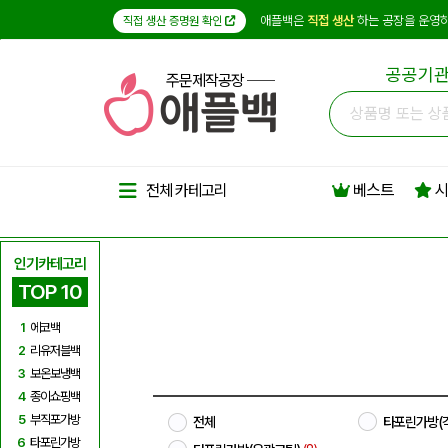
애플백은
직접 생산
하는 공장을 운영하
직접 생산 증명원 확인
공공기관
주문제작공장
베스트
시
전체 카테고리
인기카테고리
TOP 10
1
에코백
2
리유저블백
3
보온보냉백
4
종이쇼핑백
5
부직포가방
전체
타포린가방(
6
타포린가방