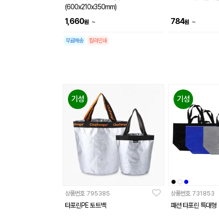
(600x210x350mm)
1,660
784
~
~
원
원
무료배송
칼라인쇄
기성
기성
상품번호
795385
상품번호
731853
타포린PE 토트백
패션 타포린 특대형