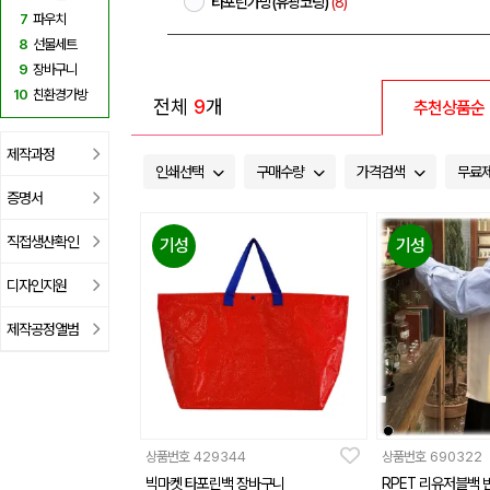
타포린가방(유광코팅)
(8)
7
파우치
8
선물세트
9
장바구니
10
친환경가방
전체
9
개
추천상품순
제작과정
인쇄선택
구매수량
가격검색
무료
증명서
직접생산확인
기성
기성
디자인지원
제작공정앨범
상품번호
429344
상품번호
690322
빅마켓 타포린백 장바구니
RPET 리유저블백 