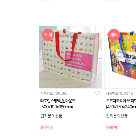
제작
제작
상품번호
160685
상품번호
153345
타포린쇼핑백_원마운트
오르다코리아 부직
(500x190x380mm)
(430×170×340m
견적문의상품
견적문의상품
칼라인쇄
칼라인쇄