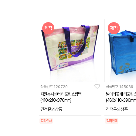
제작
제작
상품번호
120729
상품번호
145039
자원봉사센터 타포린쇼핑백
날아라꽃게 타포린
(410x210x370mm)
(480x110x390mm
견적문의상품
견적문의상품
칼라인쇄
칼라인쇄