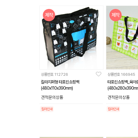
제작
제작
상품번호
112726
상품번호
166945
칼라지퍼형 타포린쇼핑백
타포린쇼핑백_육아
(480x110x390mm)
(480x280x390m
견적문의상품
견적문의상품
칼라인쇄
칼라인쇄