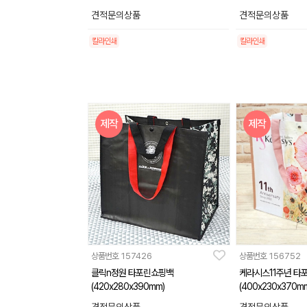
견적문의상품
견적문의상품
칼라인쇄
칼라인쇄
제작
제작
상품번호
157426
상품번호
156752
클릭n정원 타포린쇼핑백
케라시스11주년 타
(420x280x390mm)
(400x230x370m