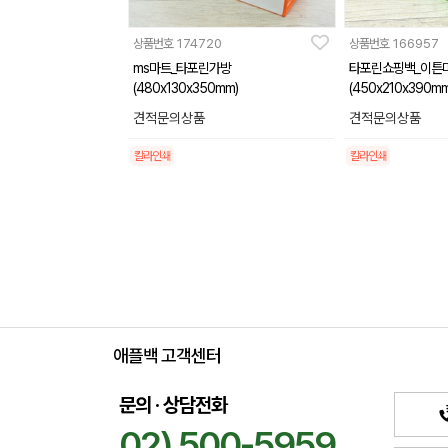
상품번호
174720
상품번호
166957
ms마트_타포린가방
타포린쇼핑백_이튼
(480x130x350mm)
(450x210x390mm
견적문의상품
견적문의상품
칼라인쇄
칼라인쇄
애플백 고객센터
문의 · 상담전화
02) 500-5959