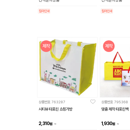
견적문의상품
견적문의상품
칼라인쇄
칼라인쇄
제작
제작
상품번호
763287
상품번호
795368
시티뷰 타포린 쇼핑가방
맞춤 제작 타포린백
2,310
1,930
~
~
원
원