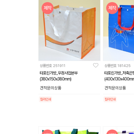
제작
제작
상품번호
251911
상품번호
181425
타포린가방_우정사업본부
타포린가방_저축은
(380x150x380mm)
(400x130x400mm
견적문의상품
견적문의상품
칼라인쇄
칼라인쇄