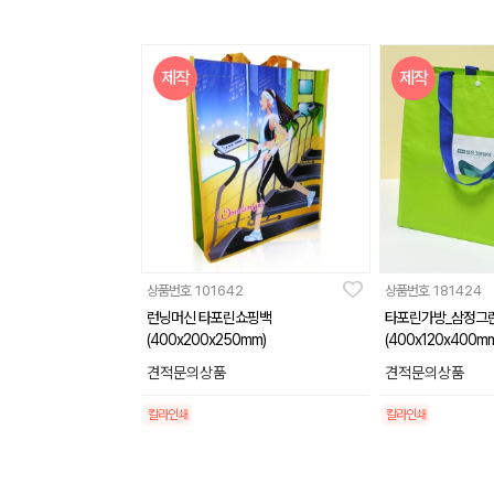
제작
제작
상품번호
101642
상품번호
181424
런닝머신 타포린쇼핑백
타포린가방_삼정그
(400x200x250mm)
(400x120x400mm
견적문의상품
견적문의상품
칼라인쇄
칼라인쇄