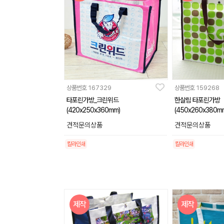
상품번호
167329
상품번호
159268
타포린가방_크린위드
한살림 타포린가방
(420x250x360mm)
(450x260x380m
견적문의상품
견적문의상품
칼라인쇄
칼라인쇄
제작
제작