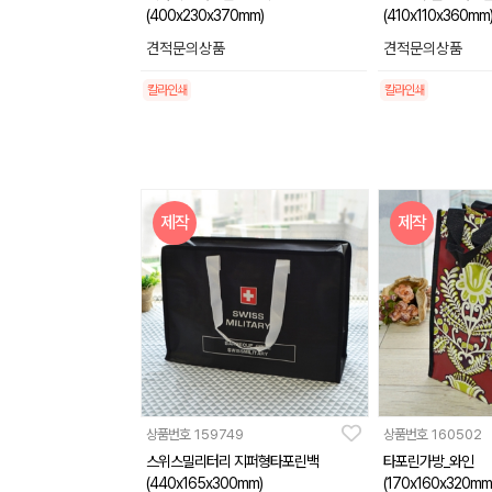
(400x230x370mm)
(410x110x360mm
견적문의상품
견적문의상품
칼라인쇄
칼라인쇄
제작
제작
상품번호
159749
상품번호
160502
스위스밀리터리 지퍼형타포린백
타포린가방_와인
(440x165x300mm)
(170x160x320mm