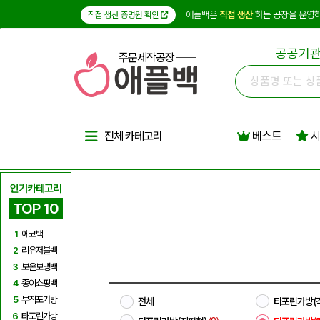
애플백은
직접 생산
하는 공장을 운영하
직접 생산 증명원 확인
공공기관
주문제작공장
베스트
시
전체 카테고리
인기카테고리
TOP 10
1
에코백
2
리유저블백
3
보온보냉백
4
종이쇼핑백
5
부직포가방
전체
타포린가방(
6
타포린가방