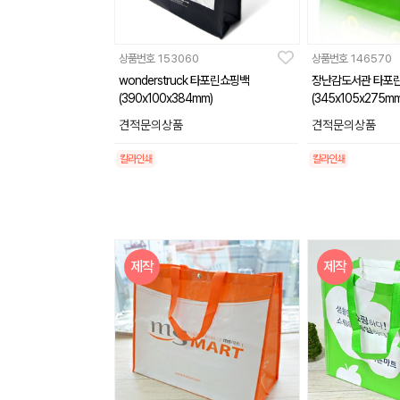
상품번호
153060
상품번호
146570
wonderstruck 타포린쇼핑백
장난감도서관 타포
(390x100x384mm)
(345x105x275mm
견적문의상품
견적문의상품
칼라인쇄
칼라인쇄
제작
제작