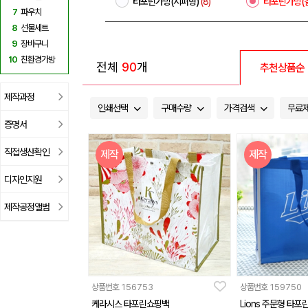
타포린가방(지퍼형)
(8)
타포린가방(
7
파우치
8
선물세트
9
장바구니
10
친환경가방
전체
90
개
추천상품순
제작과정
인쇄선택
구매수량
가격검색
무료
증명서
직접생산확인
제작
제작
디자인지원
제작공정앨범
상품번호
156753
상품번호
159750
케라시스 타포린쇼핑백
Lions 주문형 타포