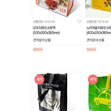
상품번호
152545
상품번호
157436
LEA 타포린쇼핑백
노리마을 타포린쇼
(530x300x380mm)
(400x250x380m
견적문의상품
견적문의상품
칼라인쇄
칼라인쇄
제작
제작