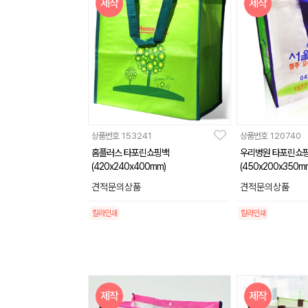
제작
제작
상품번호
153241
상품번호
120740
홈플러스 타포린쇼핑백
우리병원 타포린쇼
(420x240x400mm)
(450x200x350m
견적문의상품
견적문의상품
칼라인쇄
칼라인쇄
제작
제작