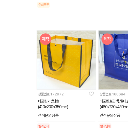
인쇄무료
제작
제작
상품번호
172972
상품번호
160684
타포린가방_kb
타포린쇼핑백_엘마
(410x200x350mm)
(460x230x430m
견적문의상품
견적문의상품
칼라인쇄
칼라인쇄