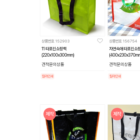
상품번호
152903
상품번호
156754
11 타포린쇼핑백
자연속애 타포린쇼
(220x100x300mm)
(400x230x370m
견적문의상품
견적문의상품
칼라인쇄
칼라인쇄
제작
제작