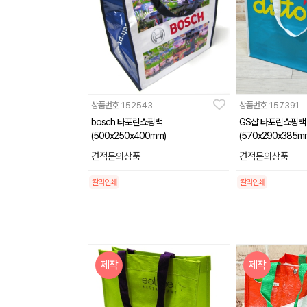
상품번호
152543
상품번호
157391
bosch 타포린쇼핑백
GS샵 타포린쇼핑백
(500x250x400mm)
(570x290x385m
견적문의상품
견적문의상품
칼라인쇄
칼라인쇄
제작
제작