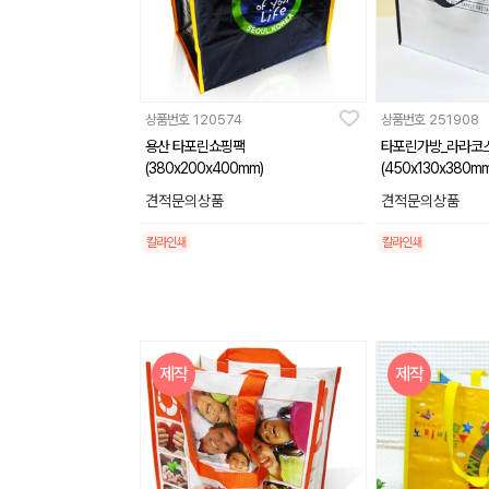
상품번호
120574
상품번호
251908
용산 타포린쇼핑팩
타포린가방_라라코
(380x200x400mm)
(450x130x380mm
견적문의상품
견적문의상품
칼라인쇄
칼라인쇄
제작
제작