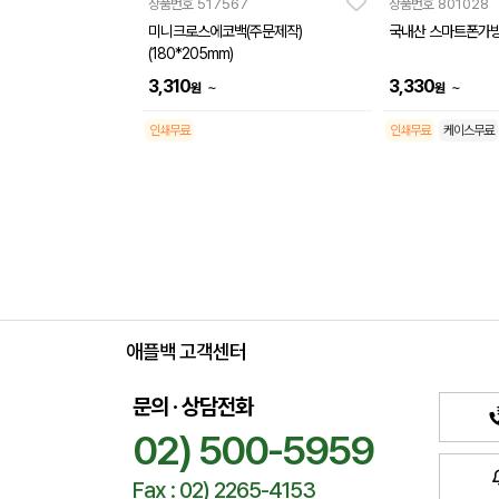
상품번호
517567
상품번호
801028
미니크로스에코백(주문제작)
국내산 스마트폰가
(180*205mm)
3,310
3,330
~
~
원
원
인쇄무료
인쇄무료
케이스무료
애플백 고객센터
문의 · 상담전화
02) 500-5959
Fax : 02) 2265-4153