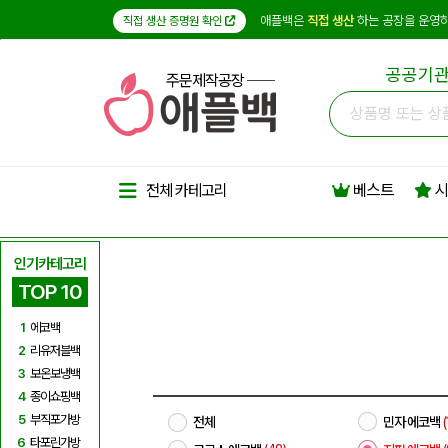
애플백은
직접 생산
하는 공장을 운영하
직접 생산 증명원 확인
공공기관
주문제작공장
베스트
시
전체 카테고리
인기카테고리
TOP 10
1
에코백
2
리유저블백
3
보온보냉백
4
종이쇼핑백
5
부직포가방
전체
민자 에코백
(
6
타포린가방