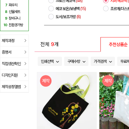
크로스 에코백
(48)
지퍼 에코백
(
7
파우치
에코 보온/보냉백
(15)
조르개/더스
8
선물세트
도서/보조가방
(8)
9
장바구니
10
친환경가방
제작과정
전체
9
개
추천상품순
증명서
인쇄선택
구매수량
가격검색
무료
직접생산확인
디자인지원
제작
제작
제작공정앨범