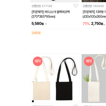
상품번호
517196
상품번호
160949
[주문제작] 버드/소야 블랙에코백
[주문제작] 지퍼형 
(370*385*95mm)
(430x100x360mm
5,580
71%
2,750
~
원
원
~
인쇄무료
제작
제작