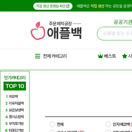
애플백은
직접 생산
하는 공장을 운영하
직접 생산 증명원 확인
공공기관
주문제작공장
베스트
시
전체 카테고리
인기카테고리
TOP 10
1
에코백
2
리유저블백
3
보온보냉백
4
종이쇼핑백
5
부직포가방
전체
민자 에코백
(
6
타포린가방