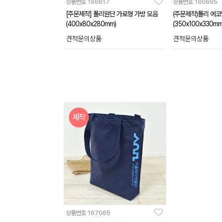
상품번호
166617
상품번호
160695
[주문제작] 폴리원단 가로형 가방 모음
(주문제작)폴리 에
(400x80x280mm)
(350x100x330mm
견적문의상품
견적문의상품
제작
상품번호
167065