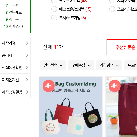
크로스 에코백
(48)
지퍼 에코백
(
7
파우치
에코 보온/보냉백
(15)
조르개/더스
8
선물세트
도서/보조가방
(8)
9
장바구니
10
친환경가방
제작과정
전체
11
개
추천상품순
증명서
인쇄선택
구매수량
가격검색
무료
직접생산확인
디자인지원
제작
제작
제작공정앨범